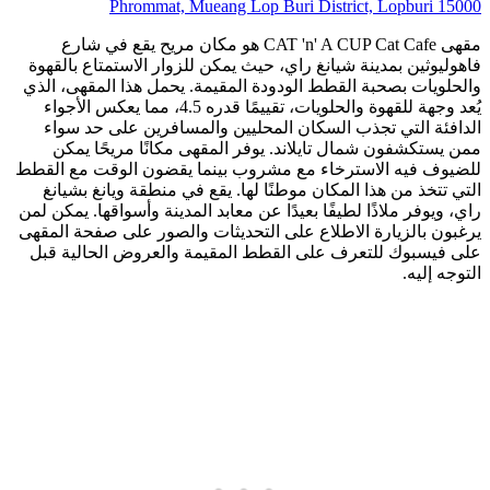
Phrommat, Mueang Lop Buri District, Lopburi 15000
مقهى CAT 'n' A CUP Cat Cafe هو مكان مريح يقع في شارع
فاهوليوثين بمدينة شيانغ راي، حيث يمكن للزوار الاستمتاع بالقهوة
والحلويات بصحبة القطط الودودة المقيمة. يحمل هذا المقهى، الذي
يُعد وجهة للقهوة والحلويات، تقييمًا قدره 4.5، مما يعكس الأجواء
الدافئة التي تجذب السكان المحليين والمسافرين على حد سواء
ممن يستكشفون شمال تايلاند. يوفر المقهى مكانًا مريحًا يمكن
للضيوف فيه الاسترخاء مع مشروب بينما يقضون الوقت مع القطط
التي تتخذ من هذا المكان موطنًا لها. يقع في منطقة ويانغ بشيانغ
راي، ويوفر ملاذًا لطيفًا بعيدًا عن معابد المدينة وأسواقها. يمكن لمن
يرغبون بالزيارة الاطلاع على التحديثات والصور على صفحة المقهى
على فيسبوك للتعرف على القطط المقيمة والعروض الحالية قبل
التوجه إليه.