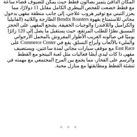
المكان الدافئ يتميز بصالون قطط حيث يمكن للضيوف قضاء ساعة
مع قطط خضعت للفحص البيطري الكامل مقابل 11 دولارًا، مما
يعزز التبني مع توفير هروب علاجي، إلى جانب منطقة مقهى بدخول
مجاني للاستمتاع بقهوة Bendix Roasters الطازجة واللاتيه (الفانيليا
والكراميل واللافندر) والوجبات الخفيفة. يشجع المقهى على الحجز
المسبق نظرًا للطلب المرتفع، حيث يستقبل ما يصل إلى 120 زائرًا
يوميًا في صالونه الغريب الأطوار المفروش بالمخمل الأرجواني
والمليء بالألعاب وأبراج التسلق. يقع في Commerce Center على
East Race مع موقف سيارات مجاني لمدة ساعتين، ويستضيف
مقهى ذا كات ليدي أيضًا فعاليات مثل لعبة البينجو مع القطط
والرسم على الفخار، مما يجمع بين المرح المجتمعي مع مهمته في
تنشئة القطط ومطابقتها مع منازل محبة.