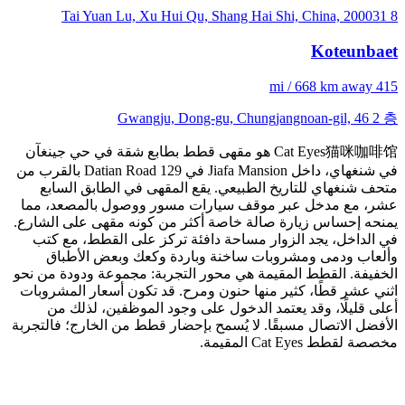
8 Tai Yuan Lu, Xu Hui Qu, Shang Hai Shi, China, 200031
Koteunbaet
415 mi / 668 km away
Gwangju, Dong-gu, Chungjangnoan-gil, 46 2 층
Cat Eyes猫咪咖啡馆 هو مقهى قطط بطابع شقة في حي جينغآن
في شنغهاي، داخل Jiafa Mansion في 129 Datian Road بالقرب من
متحف شنغهاي للتاريخ الطبيعي. يقع المقهى في الطابق السابع
عشر، مع مدخل عبر موقف سيارات مسور ووصول بالمصعد، مما
يمنحه إحساس زيارة صالة خاصة أكثر من كونه مقهى على الشارع.
في الداخل، يجد الزوار مساحة دافئة تركز على القطط، مع كتب
وألعاب ودمى ومشروبات ساخنة وباردة وكعك وبعض الأطباق
الخفيفة. القطط المقيمة هي محور التجربة: مجموعة ودودة من نحو
اثني عشر قطًا، كثير منها حنون ومرح. قد تكون أسعار المشروبات
أعلى قليلًا، وقد يعتمد الدخول على وجود الموظفين، لذلك من
الأفضل الاتصال مسبقًا. لا يُسمح بإحضار قطط من الخارج؛ فالتجربة
مخصصة لقطط Cat Eyes المقيمة.