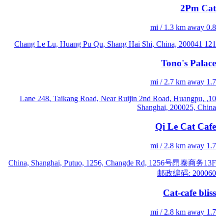
2Pm Cat
0.8 mi / 1.3 km away
121 Chang Le Lu, Huang Pu Qu, Shang Hai Shi, China, 200041
Tono's Palace
1.7 mi / 2.7 km away
10, Lane 248, Taikang Road, Near Ruijin 2nd Road, Huangpu,
Shanghai, 200025, China
Qi Le Cat Cafe
1.7 mi / 2.8 km away
China, Shanghai, Putuo, 1256, Changde Rd, 1256号昂泰商务13F
邮政编码: 200060
Cat-cafe bliss
1.7 mi / 2.8 km away