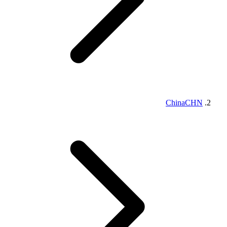
China
CHN