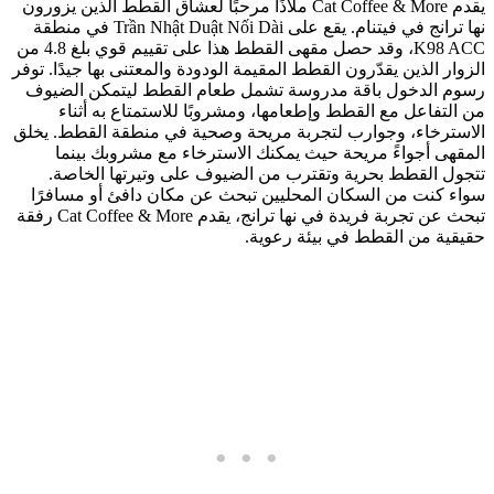
يقدم Cat Coffee & More ملاذًا مرحبًا لعشاق القطط الذين يزورون
نها ترانج في فيتنام. يقع على Trần Nhật Duật Nối Dài في منطقة
K98 ACC، وقد حصل مقهى القطط هذا على تقييم قوي بلغ 4.8 من
الزوار الذين يقدّرون القطط المقيمة الودودة والمعتنى بها جيدًا. توفر
رسوم الدخول باقة مدروسة تشمل طعام القطط ليتمكن الضيوف
من التفاعل مع القطط وإطعامها، ومشروبًا للاستمتاع به أثناء
الاسترخاء، وجوارب لتجربة مريحة وصحية في منطقة القطط. يخلق
المقهى أجواءً مريحة حيث يمكنك الاسترخاء مع مشروبك بينما
تتجول القطط بحرية وتقترب من الضيوف على وتيرتها الخاصة.
سواء كنت من السكان المحليين تبحث عن مكان دافئ أو مسافرًا
تبحث عن تجربة فريدة في نها ترانج، يقدم Cat Coffee & More رفقة
حقيقية من القطط في بيئة رعوية.