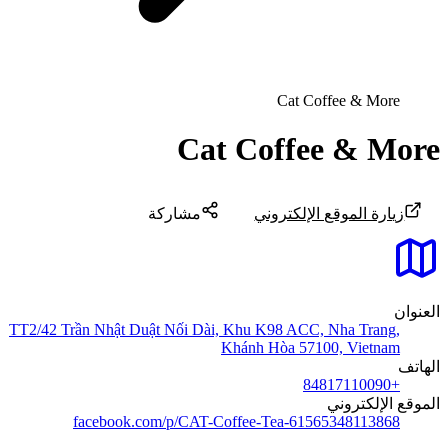
Cat Coffee & More
Cat Coffee & More
زيارة الموقع الإلكتروني
مشاركة
العنوان
TT2/42 Trần Nhật Duật Nối Dài, Khu K98 ACC, Nha Trang,
Khánh Hòa 57100, Vietnam
الهاتف
+84817110090
الموقع الإلكتروني
facebook.com/p/CAT-Coffee-Tea-61565348113868