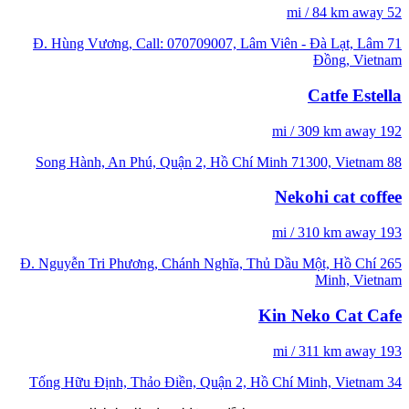
52 mi / 84 km away
71 Đ. Hùng Vương, Call: 070709007, Lâm Viên - Đà Lạt, Lâm
Đồng, Vietnam
Catfe Estella
192 mi / 309 km away
88 Song Hành, An Phú, Quận 2, Hồ Chí Minh 71300, Vietnam
Nekohi cat coffee
193 mi / 310 km away
265 Đ. Nguyễn Tri Phương, Chánh Nghĩa, Thủ Dầu Một, Hồ Chí
Minh, Vietnam
Kin Neko Cat Cafe
193 mi / 311 km away
34 Tống Hữu Định, Thảo Điền, Quận 2, Hồ Chí Minh, Vietnam