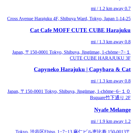
0.7 mi / 1.2 km away
1-14-25 Cross Avenue Harajuku 4F, Shibuya Ward, Tokyo, Japan
Cat Cafe MOFF CUTE CUBE Harajuku
0.8 mi / 1.3 km away
Japan, 〒150-0001 Tokyo, Shibuya, Jingūmae, 1-chōme−7−１
CUTE CUBE HARAJUKU 3F
Capyneko Harajuku | Capybara & Cat
0.8 mi / 1.3 km away
Japan, 〒150-0001 Tokyo, Shibuya, Jingūmae, 1-chōme−6−１０
Bsquare竹下通り 2F
Nyafe Melange
1.2 mi / 1.9 km away
〒150-0013 Tokyo, 渋谷区Ebisu, 1−7−13 麻仁ビル恵比寿