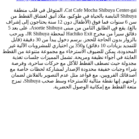
Cat Cafe Mocha Shibuya Center-gai، المتوغل في قلب منطقة
Shibuya النابضة بالحياة في طوكيو، ملاذ أنيق لعشاق القطط من
سن 6 سنوات فما فوق (الأطفال دون 12 سنة يحتاجون إلى إشراف
بالغ). يقع في الطابق الثامن من مبنى Asortie Shibuya، على بعد 5
دقائق سيراً من مخرج Hachiko Exit لمحطة JR Shibuya، ويرحب
بالزوار بدون الحاجة للحجز. برسم دخول يبدأ من 30 دقيقة (قابل
للتمديد بزيادات 10 دقائق) و350 ين اختياري للمشروبات الآلية غير
المحدودة، يمكن للضيوف الاسترخاء مع مجموعة متنوعة من القطط
العابثة في أجواء نظيفة ومريحة. تشمل المميزات جلسات تغذية
مجدولة حيث تصطف القطط للأكل مع حركات ساحرة، وفرصة
شراء وجبات خفيفة محدودة الإصدار لمشاركة لحظات خاصة مع
أصدقائك الفرويين، مع قواعد مثل عدم التصوير بالفلاش لضمان
راحتهم. إنها نقطة مثالية للاسترخاء وسط صخب Shibuya، تمزج
متعة القطط مع إمكانية الوصول الحضرية.