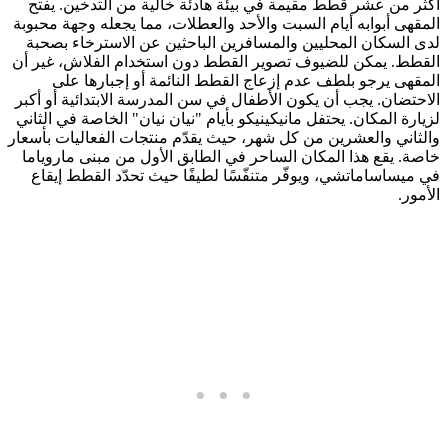
أكثر من عشر قطط مقيمة في بيئة هادئة خالية من التدخين. يفتح
المقهى أبوابه أيام السبت والأحد والعطلات، مما يجعله وجهة محبوبة
لدى السكان المحليين والمسافرين الباحثين عن الاسترخاء بصحبة
القطط. يمكن للضيوف تصوير القطط دون استخدام الفلاش، غير أن
المقهى يرجو بلطف عدم إزعاج القطط النائمة أو إجبارها على
الاحتضان. يجب أن يكون الأطفال في سن المدرسة الابتدائية أو أكبر
لزيارة المكان. يحتفل مانيكينيكو بأيام "نيان نيان" الخاصة في الثاني
والثاني والعشرين من كل شهر، حيث يقدّم منتجات الفعاليات بأسعار
خاصة. يقع هذا المكان الساحر في الطابق الأول من مبنى ماروياما
في ميساساماتشي، ويوفّر متنفّسًا لطيفًا حيث تحدّد القطط إيقاع
الأمور.