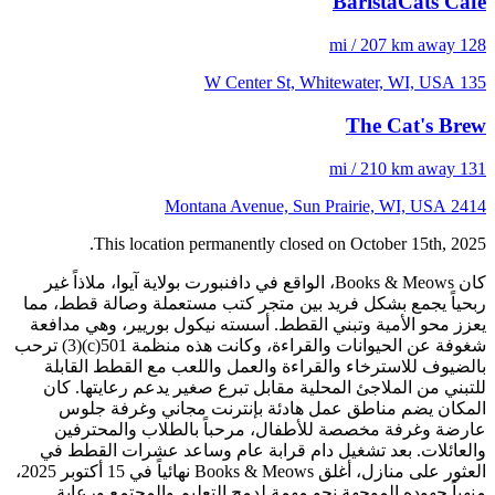
BaristaCats Café
128 mi / 207 km away
135 W Center St, Whitewater, WI, USA
The Cat's Brew
131 mi / 210 km away
2414 Montana Avenue, Sun Prairie, WI, USA
This location permanently closed on October 15th, 2025.
كان Books & Meows، الواقع في دافنبورت بولاية آيوا، ملاذاً غير
ربحياً يجمع بشكل فريد بين متجر كتب مستعملة وصالة قطط، مما
يعزز محو الأمية وتبني القطط. أسسته نيكول بوريير، وهي مدافعة
شغوفة عن الحيوانات والقراءة، وكانت هذه منظمة 501(c)(3) ترحب
بالضيوف للاسترخاء والقراءة والعمل واللعب مع القطط القابلة
للتبني من الملاجئ المحلية مقابل تبرع صغير يدعم رعايتها. كان
المكان يضم مناطق عمل هادئة بإنترنت مجاني وغرفة جلوس
عارضة وغرفة مخصصة للأطفال، مرحباً بالطلاب والمحترفين
والعائلات. بعد تشغيل دام قرابة عام وساعد عشرات القطط في
العثور على منازل، أغلق Books & Meows نهائياً في 15 أكتوبر 2025،
منهياً جهوده الموجهة نحو مهمة لدمج التعليم والمجتمع ورعاية