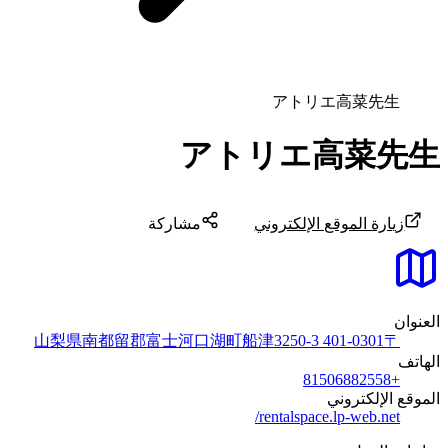
アトリエ高菜先生
アトリエ高菜先生
زيارة الموقع الإلكتروني
مشاركة
العنوان
〒401-0301 山梨県南都留郡富士河口湖町船津3250-3
الهاتف
+81506882558
الموقع الإلكتروني
rentalspace.lp-web.net/