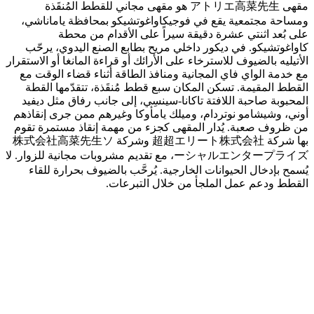
مقهى アトリエ高菜先生 هو مقهى مجاني للقطط المُنقَذة
ومساحة مجتمعية يقع في فوجيكاواغوتشيكو بمحافظة ياماناشي،
على بُعد اثنتي عشرة دقيقة سيراً على الأقدام من محطة
كاواغوتشيكو. في ديكور داخلي مريح بطابع الصنع اليدوي، يرحّب
الأتيليه بالضيوف للاسترخاء على الأرائك أو قراءة المانغا أو الاستقرار
مع خدمة الواي فاي المجانية ومنافذ الطاقة أثناء قضاء الوقت مع
القطط المقيمة. تسكن المكان سبع قطط مُنقَذة، تتقدّمها القطة
المحبوبة صاحبة اللافتة تاكانا-سينسِي، إلى جانب رفاق مثل ديفيد
أوني، وشيشامو نوتردام، وميلك يامأوكا وغيرهم ممن جرى إنقاذهم
من ظروف صعبة. يُدار المقهى كجزء من مهمة إنقاذ مستمرة تقوم
بها شركة 超超エリート株式会社 وشركة 株式会社高菜先生ソ
ーシャルエンタープライズ، مع تقديم مشروبات مجانية للزوار. لا
يُسمح بإدخال الحيوانات الخارجية. يُرحَّب بالضيوف بحرارة للقاء
القطط ودعم عمل الملجأ من خلال التبرعات.