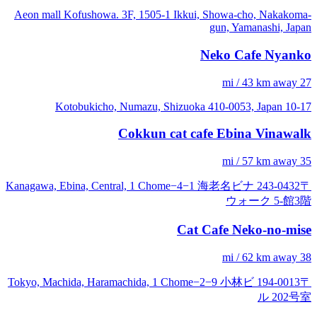
Aeon mall Kofushowa. 3F, 1505-1 Ikkui, Showa-cho, Nakakoma-
gun, Yamanashi, Japan
Neko Cafe Nyanko
27 mi / 43 km away
10-17 Kotobukicho, Numazu, Shizuoka 410-0053, Japan
Cokkun cat cafe Ebina Vinawalk
35 mi / 57 km away
〒243-0432 Kanagawa, Ebina, Central, 1 Chome−4−1 海老名ビナ
ウォーク 5-館3階
Cat Cafe Neko-no-mise
38 mi / 62 km away
〒194-0013 Tokyo, Machida, Haramachida, 1 Chome−2−9 小林ビ
ル 202号室