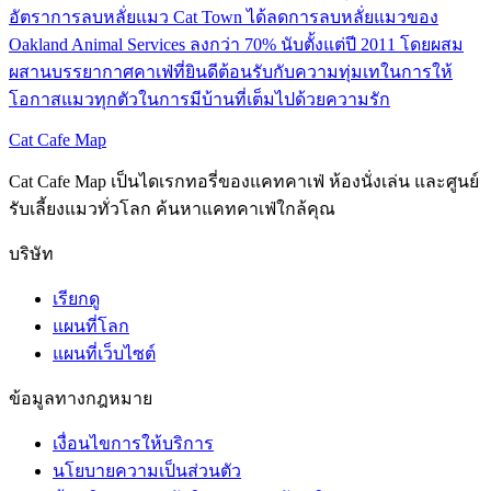
อัตราการลบหลั่ยแมว Cat Town ได้ลดการลบหลั่ยแมวของ
Oakland Animal Services ลงกว่า 70% นับตั้งแต่ปี 2011 โดยผสม
ผสานบรรยากาศคาเฟ่ที่ยินดีต้อนรับกับความทุ่มเทในการให้
โอกาสแมวทุกตัวในการมีบ้านที่เต็มไปด้วยความรัก
Cat Cafe Map
Cat Cafe Map เป็นไดเรกทอรี่ของแคทคาเฟ่ ห้องนั่งเล่น และศูนย์
รับเลี้ยงแมวทั่วโลก ค้นหาแคทคาเฟ่ใกล้คุณ
บริษัท
เรียกดู
แผนที่โลก
แผนที่เว็บไซต์
ข้อมูลทางกฎหมาย
เงื่อนไขการให้บริการ
นโยบายความเป็นส่วนตัว