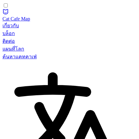
Cat Cafe Map
เกี่ยวกับ
บล็อก
ติดต่อ
แผนที่โลก
ค้นหาแคทคาเฟ่