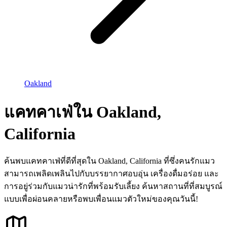
Oakland
แคทคาเฟ่ใน Oakland,
California
ค้นพบแคทคาเฟ่ที่ดีที่สุดใน Oakland, California ที่ซึ่งคนรักแมว
สามารถเพลิดเพลินไปกับบรรยากาศอบอุ่น เครื่องดื่มอร่อย และ
การอยู่ร่วมกับแมวน่ารักที่พร้อมรับเลี้ยง ค้นหาสถานที่ที่สมบูรณ์
แบบเพื่อผ่อนคลายหรือพบเพื่อนแมวตัวใหม่ของคุณวันนี้!