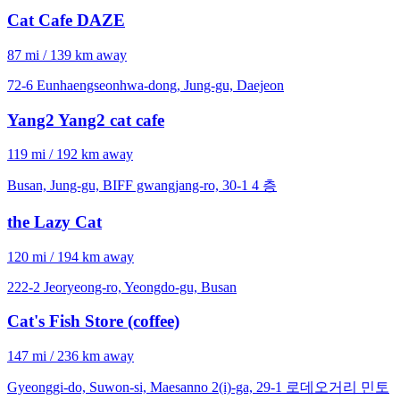
Cat Cafe DAZE
87 mi / 139 km away
72-6 Eunhaengseonhwa-dong, Jung-gu, Daejeon
Yang2 Yang2 cat cafe
119 mi / 192 km away
Busan, Jung-gu, BIFF gwangjang-ro, 30-1 4 층
the Lazy Cat
120 mi / 194 km away
222-2 Jeoryeong-ro, Yeongdo-gu, Busan
Cat's Fish Store (coffee)
147 mi / 236 km away
Gyeonggi-do, Suwon-si, Maesanno 2(i)-ga, 29-1 로데오거리 민토