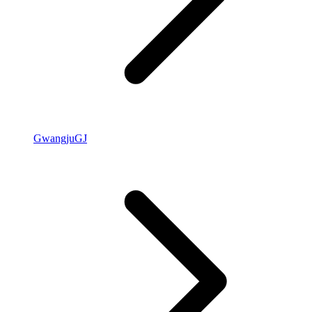
Gwangju
GJ