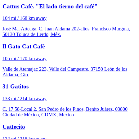
Cattus Café. "El lado tierno del café"
104 mi / 168 km away
José Ma. Arteaga, C. Juan Aldama 202-altos, Francisco Murguía,
50130 Toluca de Lerdo, Méx.
Il Gato Cat Café
105 mi / 170 km away
Valle de Atemajac 223, Valle del Campestre, 37150 León de los
Aldama, Gto.
31 Gatitos
133 mi / 214 km away
C. 17 58-Local 2, San Pedro de los Pinos, Benito Juárez, 03800
Ciudad de México, CDMX, Mexico
Catfecito
133 mi / 215 km away