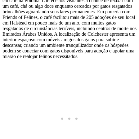
cat café na Polônia. Oferece aos visitantes a chance de relaxar com
um café, chá ou algo doce enquanto cercados por gatos resgatados
brincalhões aguardando seus lares permanentes. Em parceria com
Friends of Felines, o café facilitou mais de 205 adoções de seu local
em Halstead em pouco mais de um ano, com muitos gatos
resgatados de circunstâncias terríveis, incluindo centros de morte nos
Emirados Árabes Unidos. A localização de Colchester apresenta um
interior espaçoso com móveis amigos dos gatos para subir e
descansar, criando um ambiente tranquilizador onde os hóspedes
podem se conectar com gatos disponíveis para adoção e apoiar uma
missão de realojar felinos necessitados.