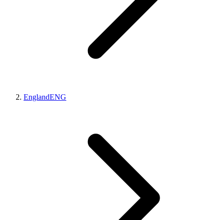
England
ENG