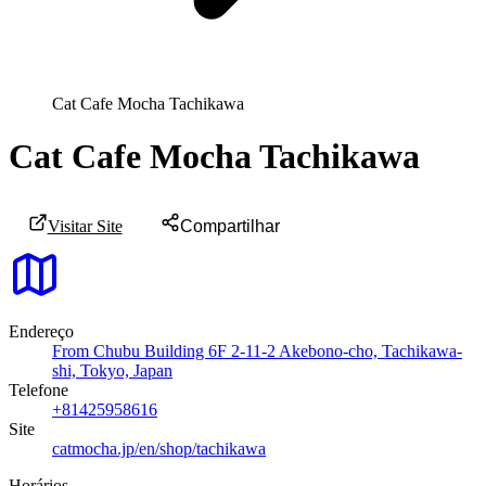
Cat Cafe Mocha Tachikawa
Cat Cafe Mocha Tachikawa
Visitar Site
Compartilhar
Endereço
From Chubu Building 6F 2-11-2 Akebono-cho, Tachikawa-
shi, Tokyo, Japan
Telefone
+81425958616
Site
catmocha.jp/en/shop/tachikawa
Horários