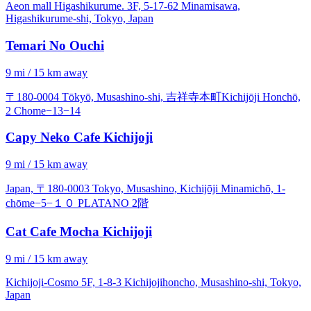
Aeon mall Higashikurume. 3F, 5-17-62 Minamisawa,
Higashikurume-shi, Tokyo, Japan
Temari No Ouchi
9 mi / 15 km away
〒180-0004 Tōkyō, Musashino-shi, 吉祥寺本町Kichijōji Honchō,
2 Chome−13−14
Capy Neko Cafe Kichijoji
9 mi / 15 km away
Japan, 〒180-0003 Tokyo, Musashino, Kichijōji Minamichō, 1-
chōme−5−１０ PLATANO 2階
Cat Cafe Mocha Kichijoji
9 mi / 15 km away
Kichijoji-Cosmo 5F, 1-8-3 Kichijojihoncho, Musashino-shi, Tokyo,
Japan