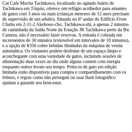
Cat Cafe Mocha Tachikawa, localizado no agitado bairro de
Tachikawa em Tóquio, oferece um refúgio acolhedor para amantes
de gatos com 3 anos ou mais (crianças menores de 12 anos precisam
de supervisão de um adulto). Situado no 6º andar do Edifício From
Chubu em 2-11-2 Akebono-cho, Tachikawa-shi, a apenas 2 minutos
de caminhada da Saída Norte da Estação JR Tachikawa perto da Bic
Camera, não é necessário fazer reservas. A entrada é cobrada em
incrementos de 30 minutos (extensível em intervalos de 10 minutos),
e a opção de ¥350 cobre bebidas ilimitadas da máquina de venda
automática. Os visitantes podem desfrutar de um espaço limpo e
aconchegante com uma variedade de gatos, incluindo sessões de
alimentação duas vezes ao dia onde alguns comem com energia
enquanto outros levam seu tempo. Petiscos de gato em edição
limitada estão disponíveis para compra e compartilhamento com os
felinos, e regras como não perseguir ou usar flash fotográfico
ajudam a garantir seu bem-estar.