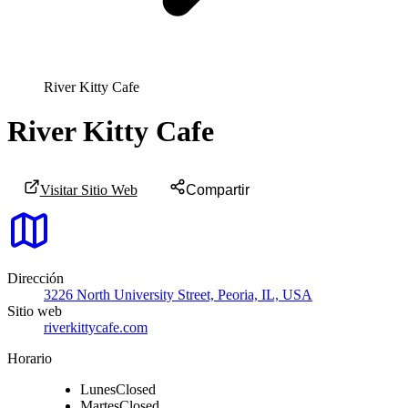
River Kitty Cafe
River Kitty Cafe
Visitar Sitio Web
Compartir
Dirección
3226 North University Street, Peoria, IL, USA
Sitio web
riverkittycafe.com
Horario
Lunes
Closed
Martes
Closed