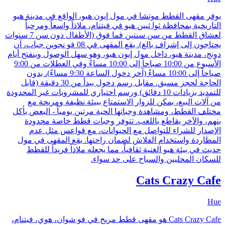
يوفر مقهى القطط موتشا في مول إيون هيو، الواقع في مدينة هيو
التاريخية بمحافظة ثوا ثيين هيو في فيتنام، ملاذاً واسعاً ومرحباً
لعشاق القطط من سن سنتين فما فوق (الأطفال دون سن 7 سنوات
يحتاجون إلى إشراف بالغ). يقع المقهى في 08 فو نجوين جياب، آن
دونج، مدينة هيو، داخل مول إيون هيو، وهو سهل الوصول وينفتح أيام
الأسبوع من 10:00 صباحاً إلى 10:00 مساءً وفي العطلات من 9:00
صباحاً إلى 10:00 مساءً (آخر دخول الساعة 9:30 مساءً)، بدون
الحاجة لحجز مسبق. مقابل رسم دخول يبدأ من 30 دقيقة (قابل
للتمديد بزيادات 10 دقائق) ورسم اختياري للمشروبات غير المحدودة
من آلات البيع، يمكن للزوار الاستمتاع ببيئة نظيفة ومريحة مع
مختلف القطط، ومشاهدة وجباتها الحية مرتين يومياً - البعض يأكل
بنهم، والآخر يقاطع باللعب. تتوفر وجبات قطط خاصة محدودة
الإصدار للشراء للتواصل مع الحيوانات، مع قواعس مثل عدم
المطاردة واستخدام الفلاش لضمان راحتها. يقع المقهى في مول
حديث في بيئة هيو الغنية ثقافياً، مما يجعله ملاذاً فريداً للقطط
للسكان المحليين والسياح على حد سواء.
Cats Crazy Cafe
Hue
Cats Crazy Cafe هو مقهى قطط مريح في فو شوان، هوي، فيتنام،