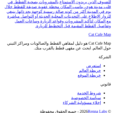
للضيوف الذين يريدون الاستمتاع بالمشروبات بصحبة القطط. في
قلب مدينة هوي، يناسب المكان محطة عفوية صديقة للقطط خلال
يوم في المدينة أكثر من كونه صالة رسمية كوجهة بحد ذاتها. ينبغي
للزوار الاطلاع على التحديثات المحلية الحديثة أو التواصل مباشرة
مع المكان لتأكيد المشروبات وقواعد الزيارة وساعات العمل
وتفاصيل القطط المقيمة قبل التخطيط للزيارة.
Cat Cafe Map
Cat Cafe Map هو دليل لمقاهي القطط والصالونات ومراكز التبني
حول العالم. ابحث عن مقهى قطط بالقرب منك.
الشركة
استعرض
خريطة العالم
خريطة الموقع
قانوني
شروط الخدمة
سياسة الخصوصية
إخلاء مسؤولية الشركاء
© 2026
Renna Labs
- جميع الحقوق محفوظة