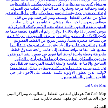
من هيلو كيتي مهيمن عليه بديكور أرجواني مكثف وإضاءة علوية
زاهية وجمالية مرحة وسكرية. عند الدخول، يُطلب من الضيوف
ارتداء أحذية جراحية وغسل أيديهم، مما يعكس التزاماً بالنظافة غير
شائع بين مقاهي القطط الصينية، ويتم الترحيب بهم من قبل
موظفين ودودين لكن أحياناً مشتتي الانتباه، بما في ذلك صاحب
المقهى. يقدم المقهى قائمة طعام تضم اللاتيه وكعكة الشوكولاتة
موس (بسعر 118 يوان/17.10 دولار)، رغم أن القهوة لطيفة بينما قد
تكون الكعكة ذات طعم مثلج مفرط. يضم المقهى حوالي 30 قطة
في مساحة صغيرة نسبياً، ويتميز بمزيج من القطط الفضولية
الصغيرة التي تتفاعل مع الزوار وغيرها التي تبدو متعبة، غالباً ما
تتجمع على مقاعد نوافذ مبطنة، إلى جانب رائحة صندوق قطط
ملحوظة وقطة واحدة لوحظ أنها تعوي في قفص. بينما الموظفون
ودودون والسكان الفيليون يوفران تفاعلاً وفيراً، فإن الديكور
الساحق والإضاءة القاسية والبيئة الفيلية المزدحمة قد تقلل من
تجربة مقهى مريحة، مما يجعل كات بوسثاوس جاذبية متخصصة
لأولئك الذين يعطون الأولوية لكمية القطط على الأجواء في حي
نانلوجو النابض بالحياة ببيجين.
Cat Cafe Map
Cat Cafe Map هو دليل لمقاهي القطط والصالونات ومراكز التبني
حول العالم. ابحث عن مقهى قطط بالقرب منك.
الشركة