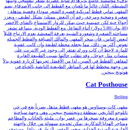
بدفء مؤسسة عائلية يديرها أم شابة عصرية بشعر بنفسجي وابنتها
النشيطة، اللتان غالباً ما تلعبان مع القطط إلى جانب الأصدقاء. يضم
المقهى ثماني قطط أمريكية قصيرة الشعر سوداء وفضية مذهلة -
صغيرة وصحية ومرحة، رغم أن البعض ممتلئ بشكل لطيف - ويعزز
أجواءً حية لكن حميمية حيث يمكن للزوار الاستمتاع بالشاي الأخضر
(40 يوان/5.80 دولار) أثناء التفاعل مع القطط الودية. بينما قد تشعر
مساحته الصغيرة وشعوره الشبيه بغرفة المعيشة بعدم الارتياح قليلاً
لبعض الناس، فإن سحر المقهى والمالك الضيافة والقطط الجميلة
تعوض أكثر من ذلك، مما يجعله محطة لطيفة وإن كانت عفوية
للمارة. لاحظ أن كات وورلد تفتقر إلى وجود عبر الإنترنت على
منصات مثل جوجل، وقد تتقلب حالتها بسبب الطبيعة العابرة
لمقاهي القطط في الصين، لذا من الأفضل تجربتها كزيارة عفوية بدلاً
من وجهة مخطط لها في المناظر الطبيعية النابضة بالحياة في
هوتونج ببيجين.
Cat Posthouse
Beijing
مقهى كات بوسثاوس هو مقهى قطط مذهل بصرياً يقع في حي
نانلوجو التاريخي بمنطقة دونجتشنج ببيجين، وهي وجهة سياحية
شهيرة معروفة بسحرها من عصر يوان، مليئة بالحانات والمطاعم
ومتاجر الهدايا التذكارية. يمكن تحديده بسهولة من خلال واجهته
الخارجية الوردية الجذابة، ويغمر المقهى الزوار في داخل مستوحى