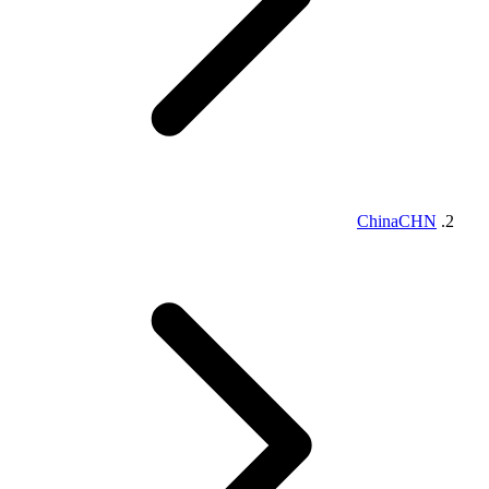
China
CHN