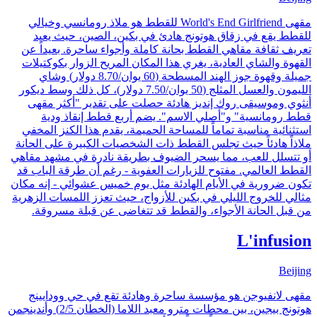
مقهى World's End Girlfriend للقطط هو ملاذ رومانسي وخيالي
للقطط يقع في زقاق هوتونج هادئ في بكين، الصين، حيث يعيد
تعريف ثقافة مقاهي القطط بحانة كاملة وأجواء ساحرة. بعيداً عن
القهوة والشاي العادية، يغري هذا المكان المريح الزوار بكوكتيلات
جميلة وقهوة جوز الهند المسطحة (60 يوان/8.70 دولار) وشاي
الليمون والعسل المثلج (50 يوان/7.50 دولار)، كل ذلك وسط ديكور
أنثوي وموسيقى روك إنديز هادئة حصلت على تقدير "أكثر مقهى
قطط رومانسية" و"أصلي الاسم". يضم أربع قطط إنقاذ ودية
استثنائية مناسبة تماماً للمساحة الحميمة، يقدم هذا الكنز المخفي
ملاذاً هادئاً حيث تجلس القطط ذات الشخصيات الكبيرة على الحانة
أو تتسلل للعب، مما يسحر الضيوف بطريقة نادرة في مشهد مقاهي
القطط العالمي. مفتوح للزيارات العفوية - رغم أن طرقة الباب قد
تكون ضرورية في الأيام الهادئة مثل يوم خميس عشوائي - إنه مكان
مثالي للخروج الليلي في بكين للأزواج، حيث تعزز اللمسات الزهرية
من قبل الحانة الأجواء، والقطط قد تتغاضى عن قبلة مسروقة.
L'infusion
Beijing
مقهى لانفيوجن هو مؤسسة ساحرة وهادئة تقع في حي وودايينج
هوتونج بيجين، بين محطات مترو معبد اللاما (الخطان 2/5) وأندينجمن