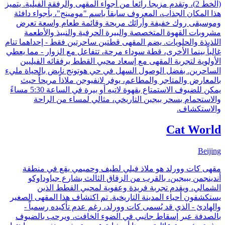
(الخط 2)، وتقدم مزيجاً رائعاً من أجواء المقهى والرفقة الفيلية. يتميز
هذا المكان الجذاب، المعروف سابقاً باسم "مومينج"، بأجواء دافئة
وموسيقى روك خفيفة وأرائك مريحة وقائمة طعام واسعة تعرض
مشروبات القهوة المتخصصة والبيرة الحرفية والنبيذ والأطعمة
اللذيذة والحلويات. يضم المقهى قطتين ساحرتين فقط - إحداهما تنام
غالباً بينما الأخرى، قطة سوداء مرحة، تتفاعل مع الزوار - مما يعطي
الأولوية لتجربة المقهى مع إسعاد محبي القطط برفقائه الفيليين
الساحرين. بفضل الوصول السهل في حي هوتونج نابض بالحياة مليء
بالمعارض والمتاجر والمطاعم، يوفر لانفيوجن ملاذاً مريحاً حيث
يمكن للضيوف الاستمتاع بقهوة لاتيه أو بيرة في الساعة 5:30 مساءً
والاستحمام بسحر بيجين التاريخي، مثالي لمساء من الراحة
والاستكشاف.
Cat World
Beijing
مقهى كات وورلد هو ملاذ فيلي لطيف وحميمي يقع في منطقة
أندينجمن ببيجين، بالقرب من الزقاق الثالث بشارع جياوداوكو
الشمالي، ويقدم تجربة فريدة وعفوية لمحبي القطط الذين
يستكشفون أحياء المدينة التاريخية. تم اكتشاف هذا المقهى الصغير
والهادئ - الذي قد يُسمى كات وورلد، رغم عدم تأكيده رسمياً -
بالصدفة عبر إسقاط جانبي في الضوء الخافت، ويرحب بالضيوف