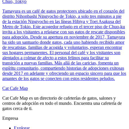
Chuo, Tokyo
Tamayura es un café de gatos protectores ubicado en el corazón del
distrito Nihonbashi Ningyocho de Tokio, a solo tres minutos a pie
de la estación Ningyocho en las líneas Hibiya y Toei Asakusa del
Metro de Tokio. Este acogedor refugio en el tercer piso de Chuo-ku
invita a los visitantes a relajarse con sus gatos de rescate disponibles
para adopción. Desde su apertura en noviembre de 2017, Tamayura
ha sido un santuario donde gatos, cada uno habiendo recibido amor
de rescatistas, familias de acogida y voluntarios, esperan encontrar
sus hogares permanentes. El personal del café y los visitantes son
alentados a colmar de afecto a estos felinos para facilitar su
transición a nuevas familias. Más allá de las caricias, fomenta un
espíritu comunitario, compartiendo historias de adopciones exitosas
desde 2017 en adelante y ofreciendo un espacio sincero para que los
amantes de los gatos se conecten con estos residentes peludos.
Cat Cafe Map
Cat Cafe Map es un directorio de cafeterías de gatos, salones y
centros de adopción en todo el mundo. Encuentra una cafetería de
gatos cerca de ti.
Empresa
Explorar