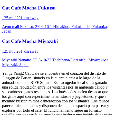
Cat Cafe Mocha Fukutsu
125 mi / 201 km away
Aeon mall Fukutsu. 2F, 6-16-1 Himakino, Fukutsu-shi, Fukuoka,
Japan
Cat Cafe Mocha Miyazaki
125 mi / 201 km away
Miyazaki Nanairo 3F, 3-10-32 Tachibana-Dori nishi, Miyazaki-shi,
Miyazaki, Japan
Yang2 Yang2 Cat Cafe se encuentra en el corazón del distrito de
Jung-gu de Busan, situado en la cuarta planta a lo largo de la
animada zona de BIFF Square. Este acogedor local se ha ganado
una sólida reputación entre los visitantes por su ambiente cálido y
sus cariñosos gatos residentes. Los huéspedes suelen destacar que
los gatos aquí son especialmente amistosos y juguetones, y que a
menudo buscan mimos e interacción con los visitantes. Los felinos
parecen bien cuidados y disponen de amplio espacio para pasear y
explorar por todo el café. El funcionamiento sigue un formato
sencillo con una tarifa de entrada que incluye una bebida de cortesía,