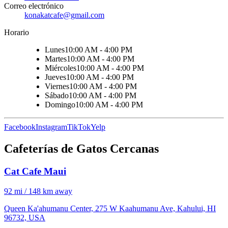
Correo electrónico
konakatcafe@gmail.com
Horario
Lunes
10:00 AM - 4:00 PM
Martes
10:00 AM - 4:00 PM
Miércoles
10:00 AM - 4:00 PM
Jueves
10:00 AM - 4:00 PM
Viernes
10:00 AM - 4:00 PM
Sábado
10:00 AM - 4:00 PM
Domingo
10:00 AM - 4:00 PM
Facebook
Instagram
TikTok
Yelp
Cafeterías de Gatos Cercanas
Cat Cafe Maui
92 mi / 148 km away
Queen Ka'ahumanu Center, 275 W Kaahumanu Ave, Kahului, HI
96732, USA